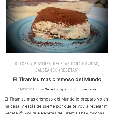
DULCES Y POSTRES
,
RECETAS PARA NAVIDAD
,
SALSEANDO (RECETAS)
El Tiramisu mas cremoso del Mundo
21/05/2021
por
Guille Rodriguez
Sin comentarios
El Tiramisu mas cremoso del Mundo lo preparo yo en
mi casa, y estás de suerte por que te voy a revelar mi
Receta 😉 Por que Recetas de Tiramisu hay muchas…