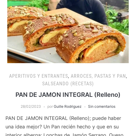
APERITIVOS Y ENTRANTES
,
ARROCES, PASTAS Y PAN
,
SALSEANDO (RECETAS)
PAN DE JAMON INTEGRAL (Relleno)
28/02/2023
por
Guille Rodriguez
Sin comentarios
PAN DE JAMON INTEGRAL (Relleno); puede haber
una idea mejor? Un Pan recién hecho y que en su
interior alberga: Lonchas de Jamón Serrano, Queso