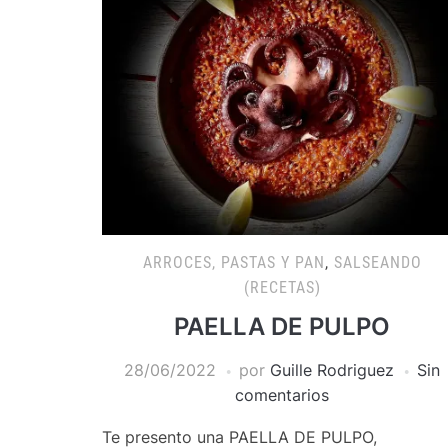
ARROCES, PASTAS Y PAN
,
SALSEANDO
(RECETAS)
PAELLA DE PULPO
28/06/2022
por
Guille Rodriguez
Sin
comentarios
Te presento una PAELLA DE PULPO,