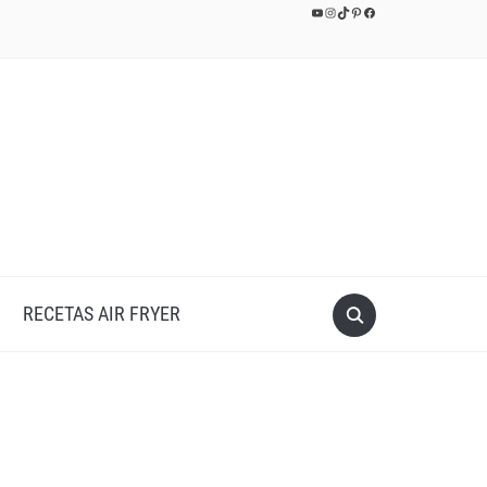
YouTube
Instagram
TikTok
Pinterest
Facebook
RECETAS AIR FRYER