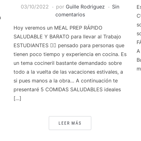
03/10/2022
por
Guille Rodriguez
Sin
E
comentarios
C
a
s
Hoy veremos un MEAL PREP RÁPIDO
s
SALUDABLE Y BARATO para llevar al Trabajo
F
ESTUDIANTES 👍🏻 pensado para personas que
A
tienen poco tiempo y experiencia en cocina. Es
B
un tema cocineril bastante demandado sobre
m
todo a la vuelta de las vacaciones estivales, a
si pues manos a la obra… A continuación te
presentaré 5 COMIDAS SALUDABLES ideales
[…]
LEER MÁS