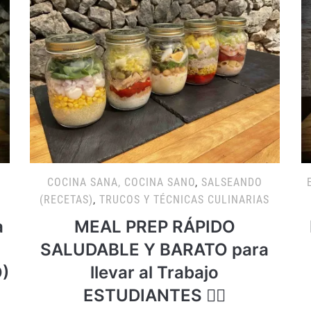
COCINA SANA, COCINA SANO
,
SALSEANDO
(RECETAS)
,
TRUCOS Y TÉCNICAS CULINARIAS
a
MEAL PREP RÁPIDO
SALUDABLE Y BARATO para
)
llevar al Trabajo
ESTUDIANTES 👍🏻