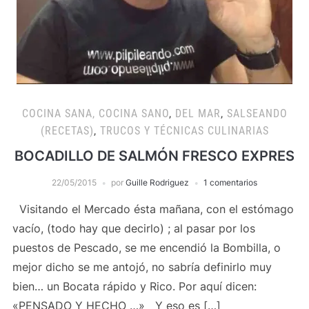
COCINA SANA, COCINA SANO
,
DEL MAR
,
SALSEANDO
(RECETAS)
,
TRUCOS Y TÉCNICAS CULINARIAS
BOCADILLO DE SALMÓN FRESCO EXPRES
22/05/2015
por
Guille Rodriguez
1 comentarios
Visitando el Mercado ésta mañana, con el estómago
vacío, (todo hay que decirlo) ; al pasar por los
puestos de Pescado, se me encendió la Bombilla, o
mejor dicho se me antojó, no sabría definirlo muy
bien… un Bocata rápido y Rico. Por aquí dicen:
«PENSADO Y HECHO …» Y eso es […]