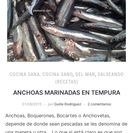
COCINA SANA, COCINA SANO
,
DEL MAR
,
SALSEANDO
(RECETAS)
ANCHOAS MARINADAS EN TEMPURA
01/06/2015
por
Guille Rodriguez
2 comentarios
Anchoas, Boquerones, Bocartes o Anchovetas,
depende de donde sean pescadas se les denomina de
una manera u otra. Lo que si está claro es que son