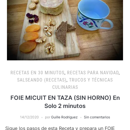
RECETAS EN 30 MINUTOS
,
RECETAS PARA NAVIDAD
,
SALSEANDO (RECETAS)
,
TRUCOS Y TÉCNICAS
CULINARIAS
FOIE MICUIT EN TAZA (SIN HORNO) En
Solo 2 minutos
14/12/2020
por
Guille Rodriguez
Sin comentarios
Sigue los pasos de esta Receta y prepara un FOIE