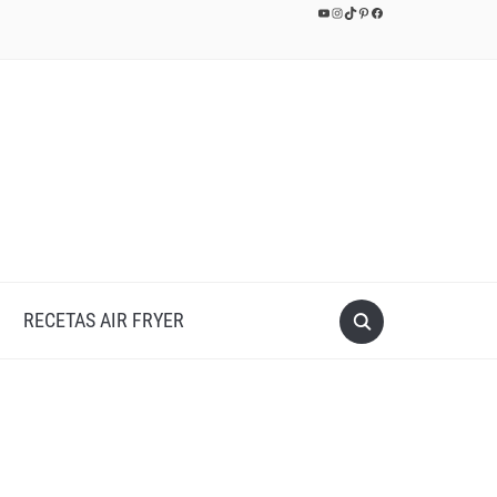
YouTube
Instagram
TikTok
Pinterest
Facebook
RECETAS AIR FRYER