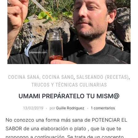
COCINA SANA, COCINA SANO
,
SALSEANDO (RECETAS)
,
TRUCOS Y TÉCNICAS CULINARIAS
UMAMI PREPÁRATELO TU MISM@
13/02/2019
por
Guille Rodriguez
1 comentarios
No conozco una forma más sana de POTENCIAR EL
SABOR de una elaboración o plato , que la que te
propongo a continuación. Se trata de un concepto