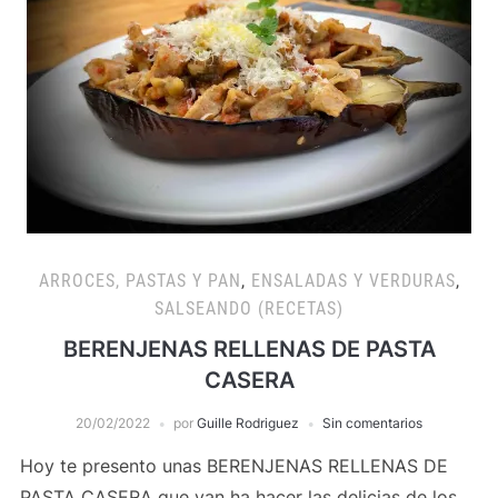
ARROCES, PASTAS Y PAN
,
ENSALADAS Y VERDURAS
,
SALSEANDO (RECETAS)
BERENJENAS RELLENAS DE PASTA
CASERA
20/02/2022
por
Guille Rodriguez
Sin comentarios
Hoy te presento unas BERENJENAS RELLENAS DE
PASTA CASERA que van ha hacer las delicias de los