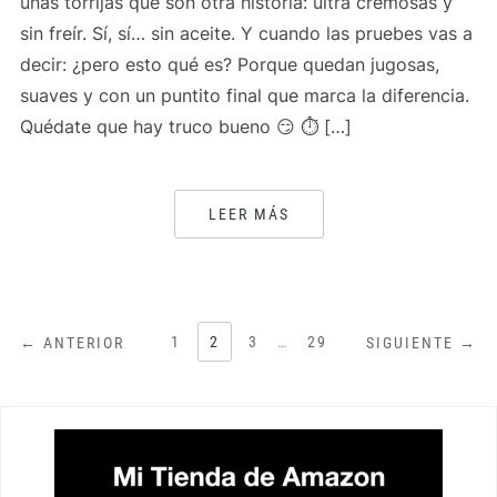
unas torrijas que son otra historia: ultra cremosas y
sin freír. Sí, sí… sin aceite. Y cuando las pruebes vas a
decir: ¿pero esto qué es? Porque quedan jugosas,
suaves y con un puntito final que marca la diferencia.
Quédate que hay truco bueno 😏 ⏱️ […]
LEER MÁS
PAGINACIÓN
1
2
3
…
29
← ANTERIOR
SIGUIENTE →
DE
ENTRADAS