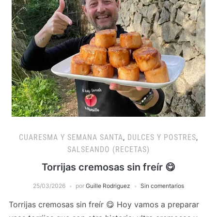
CUARESMA Y SEMANA SANTA
,
DULCES Y POSTRES
,
SALSEANDO (RECETAS)
Torrijas cremosas sin freír 😋
25/03/2026
por
Guille Rodriguez
Sin comentarios
Torrijas cremosas sin freír 😋 Hoy vamos a preparar