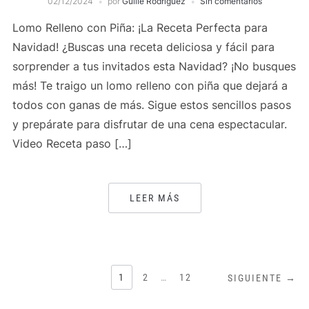
02/12/2024
por
Guille Rodriguez
Sin comentarios
Lomo Relleno con Piña: ¡La Receta Perfecta para
Navidad! ¿Buscas una receta deliciosa y fácil para
sorprender a tus invitados esta Navidad? ¡No busques
más! Te traigo un lomo relleno con piña que dejará a
todos con ganas de más. Sigue estos sencillos pasos
y prepárate para disfrutar de una cena espectacular.
Video Receta paso […]
LEER MÁS
PAGINACIÓN
1
2
…
12
SIGUIENTE →
DE