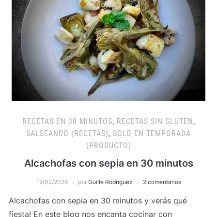
RECETAS EN 30 MINUTOS
,
RECETAS SIN GLUTEN
,
SALSEANDO (RECETAS)
,
SOLO EN TEMPORADA
(PRODUCTO)
Alcachofas con sepia en 30 minutos
19/02/2026
por
Guille Rodriguez
2 comentarios
Alcachofas con sepia en 30 minutos y verás qué
fiesta! En este blog nos encanta cocinar con