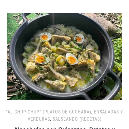
"AL CHUP-CHUP" (PLATOS DE CUCHARA)
,
ENSALADAS Y
VERDURAS
,
SALSEANDO (RECETAS)